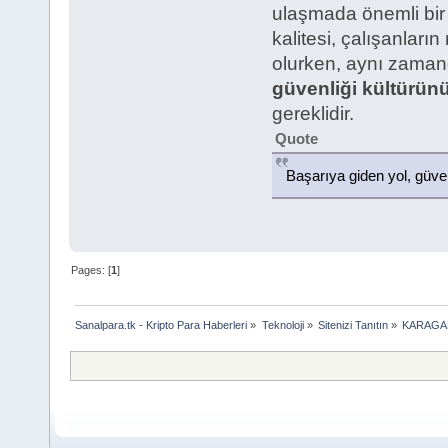
ulaşmada önemli bir 
kalitesi, çalışanları
olurken, aynı zamanda
güvenliği kültürün
gereklidir.
Quote
Başarıya giden yol, güvenl
Pages: [
1
]
Sanalpara.tk - Kripto Para Haberleri
»
Teknoloji
»
Sitenizi Tanıtın
»
KARAGARD