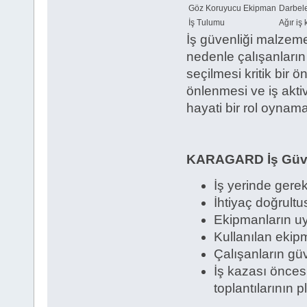
Göz Koruyucu Ekipman
Darbele
İş Tulumu
Ağır iş 
İş güvenliği malzemel
nedenle çalışanların
seçilmesi kritik bir 
önlenmesi ve iş aktiv
hayati bir rol oynama
KARAGARD İş Güven
İş yerinde gerekl
İhtiyaç doğrult
Ekipmanların uyg
Kullanılan ekipm
Çalışanların güv
İş kazası önces
toplantılarının 