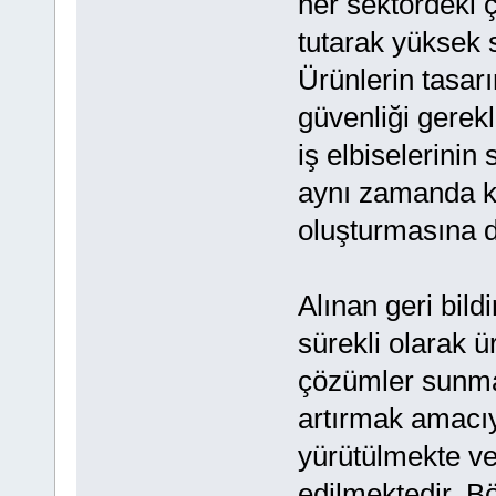
her sektördeki ç
tutarak yüksek 
Ürünlerin tasarı
güvenliği gerek
iş elbiselerini
aynı zamanda kiş
oluşturmasına d
Alınan geri bi
sürekli olarak ü
çözümler sunmak
artırmak amacıyla
yürütülmekte ve 
edilmektedir. B