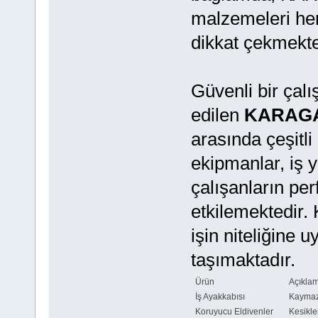
malzemeleri hem
dikkat çekmekte
Güvenli bir çalı
edilen
KARAG
arasında çeşitl
ekipmanlar, iş y
çalışanların pe
etkilemektedir. 
işin niteliğine
taşımaktadır.
Ürün
Açıkla
İş Ayakkabısı
Kaymaz 
Koruyucu Eldivenler
Kesikle