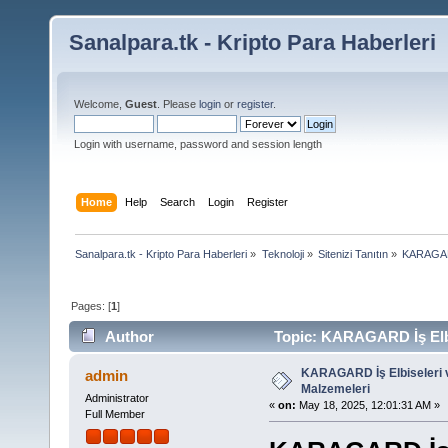
Sanalpara.tk - Kripto Para Haberleri
Welcome,
Guest
. Please
login
or
register
.
Login with username, password and session length
Home
Help
Search
Login
Register
Sanalpara.tk - Kripto Para Haberleri
»
Teknoloji
»
Sitenizi Tanıtın
»
KARAGARD
Pages: [
1
]
Author
Topic: KARAGARD İş Elbis
KARAGARD İş Elbiseleri v
admin
Malzemeleri
Administrator
«
on:
May 18, 2025, 12:01:31 AM »
Full Member