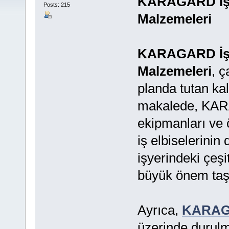
KARAGARD İş E
Posts: 215
Malzemeleri
KARAGARD İş E
Malzemeleri
, ç
planda tutan kal
makalede, KARA
ekipmanları ve öz
iş elbiselerinin 
işyerindeki çeşi
büyük önem taş
Ayrıca,
KARA
üzerinde durulm