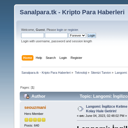
Sanalpara.tk - Kripto Para Haberleri
Welcome,
Guest
. Please
login
or
register
.
Login with username, password and session length
Home
Help
Search
Login
Register
Sanalpara.tk - Kripto Para Haberleri
»
Teknoloji
»
Sitenizi Tanıtın
»
Langomi: 
Pages: [
1
]
Author
Topic: Langomi: İngilizc
times)
Langomi: İngilizce Kelime
seouzmani
Kolay Hale Getirin!
Hero Member
«
on:
June 04, 2023, 02:48:02 PM »
Posts: 640