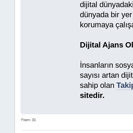
dijital dünyada
dünyada bir yer
korumaya çalışan
Dijital Ajans 
İnsanların sosya
sayısı artan dij
sahip olan
Taki
sitedir.
Pages: [
1
]