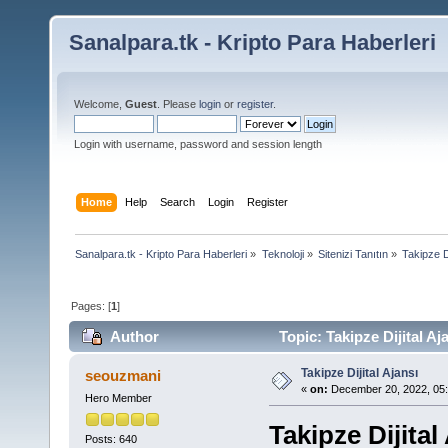
Sanalpara.tk - Kripto Para Haberleri
Welcome,
Guest
. Please
login
or
register
.
Login with username, password and session length
Home
Help
Search
Login
Register
Sanalpara.tk - Kripto Para Haberleri
»
Teknoloji
»
Sitenizi Tanıtın
»
Takipze Di
Pages: [
1
]
Author
Topic: Takipze Dijital A
Takipze Dijital Ajansı
seouzmani
«
on:
December 20, 2022, 05
Hero Member
Takipze Dijital
Posts: 640