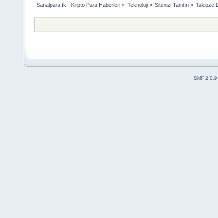
Sanalpara.tk - Kripto Para Haberleri
»
Teknoloji
»
Sitenizi Tanıtın
»
Takipze Di
SMF 2.0.9